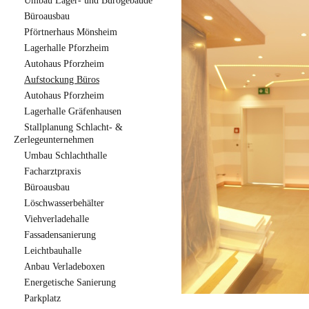
Umbau Lager- und Bürogebäude
Büroausbau
Pförtnerhaus Mönsheim
Lagerhalle Pforzheim
Autohaus Pforzheim
Aufstockung Büros
Autohaus Pforzheim
Lagerhalle Gräfenhausen
Stallplanung Schlacht- &
Zerlegeunternehmen
Umbau Schlachthalle
Facharztpraxis
Büroausbau
Löschwasserbehälter
Viehverladehalle
Fassadensanierung
Leichtbauhalle
Anbau Verladeboxen
Energetische Sanierung
Parkplatz