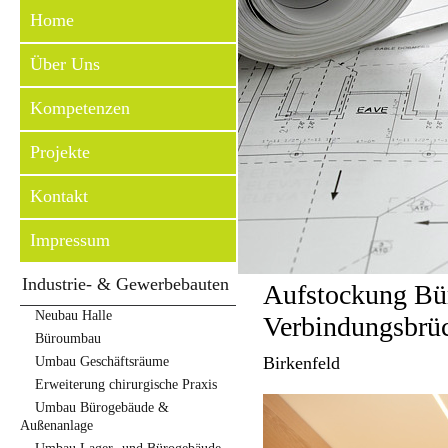
Home
Über Uns
Kompetenzen
Projekte
Kontakt
Impressum
Industrie- & Gewerbebauten
Aufstockung Bür
Neubau Halle
Verbindungsbrü
Büroumbau
Birkenfeld
Umbau Geschäftsräume
Erweiterung chirurgische Praxis
Umbau Bürogebäude &
Außenanlage