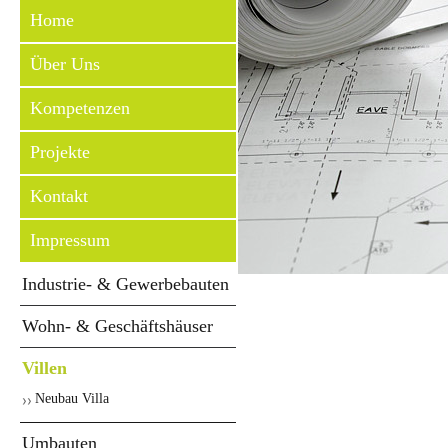
Home
Über Uns
Kompetenzen
Projekte
Kontakt
Impressum
Industrie- & Gewerbebauten
Wohn- & Geschäftshäuser
Villen
Neubau Villa
Umbauten