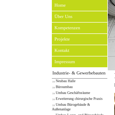
Home
Über Uns
Kompetenzen
Projekte
Kontakt
Impressum
Industrie- & Gewerbebauten
Neubau Halle
Büroumbau
Umbau Geschäftsräume
Erweiterung chirurgische Praxis
Umbau Bürogebäude &
Außenanlage