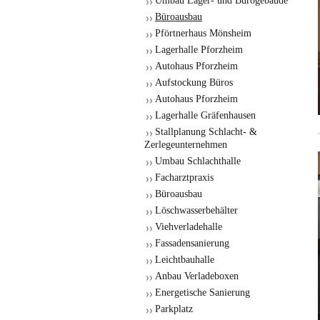
Umbau Lager- und Bürogebäude
Büroausbau
Pförtnerhaus Mönsheim
Lagerhalle Pforzheim
Autohaus Pforzheim
Aufstockung Büros
Autohaus Pforzheim
Lagerhalle Gräfenhausen
Stallplanung Schlacht- &
Zerlegeunternehmen
Umbau Schlachthalle
Facharztpraxis
Büroausbau
Löschwasserbehälter
Viehverladehalle
Fassadensanierung
Leichtbauhalle
Anbau Verladeboxen
Energetische Sanierung
Parkplatz