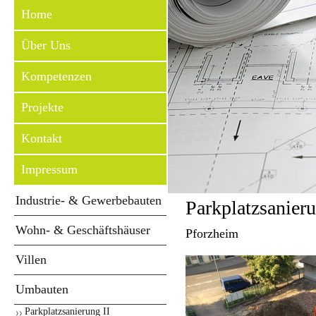
Home
Über Uns
Kompetenzen
Projekte
Kontakt
Impressum
Industrie- & Gewerbebauten
Parkplatzsanier
Wohn- & Geschäftshäuser
Pforzheim
Villen
Umbauten
Parkplatzsanierung II